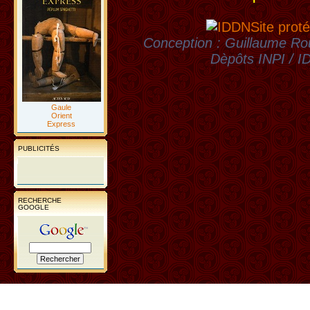
Site proté
Conception : Guillaume Rou
Dèpôts INPI / 
Gaule
Orient
Express
PUBLICITÉS
RECHERCHE
GOOGLE