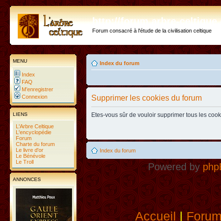
http://forum.arbre-celtiqu
Forum consacré à l'étude de la civilisation celtique
MENU
Index du forum
Index
FAQ
M’enregistrer
Connexion
Supprimer les cookies du forum
LIENS
Etes-vous sûr de vouloir supprimer tous les coo
L'Arbre Celtique
L'encyclopédie
Forum
Charte du forum
Le livre d'or
Index du forum
Le Bénévole
Le Troll
Powered by
php
ANNONCES
Accueil
|
Foru