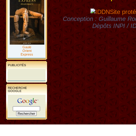
Site proté
Conception : Guillaume Rou
Dèpôts INPI / 
Gaule
Orient
Express
PUBLICITÉS
RECHERCHE
GOOGLE