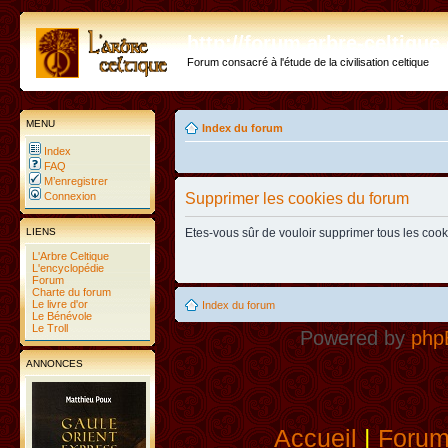
http://forum.arbre-celtiqu
Forum consacré à l'étude de la civilisation celtique
MENU
Index du forum
Index
FAQ
M’enregistrer
Connexion
Supprimer les cookies du forum
LIENS
Etes-vous sûr de vouloir supprimer tous les coo
L'Arbre Celtique
L'encyclopédie
Forum
Charte du forum
Le livre d'or
Index du forum
Le Bénévole
Le Troll
Powered by
php
ANNONCES
Accueil
|
Foru