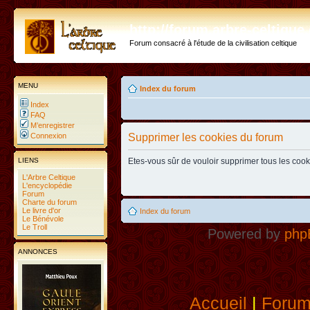
http://forum.arbre-celtiqu
Forum consacré à l'étude de la civilisation celtique
MENU
Index du forum
Index
FAQ
M’enregistrer
Connexion
Supprimer les cookies du forum
LIENS
Etes-vous sûr de vouloir supprimer tous les coo
L'Arbre Celtique
L'encyclopédie
Forum
Charte du forum
Le livre d'or
Index du forum
Le Bénévole
Le Troll
Powered by
php
ANNONCES
Accueil
|
Foru