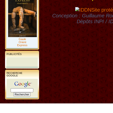
Site proté
Conception : Guillaume Rou
Dèpôts INPI / 
Gaule
Orient
Express
PUBLICITÉS
RECHERCHE
GOOGLE