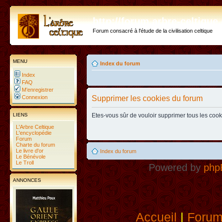
http://forum.arbre-celtiqu
Forum consacré à l'étude de la civilisation celtique
MENU
Index du forum
Index
FAQ
M’enregistrer
Connexion
Supprimer les cookies du forum
LIENS
Etes-vous sûr de vouloir supprimer tous les coo
L'Arbre Celtique
L'encyclopédie
Forum
Charte du forum
Le livre d'or
Index du forum
Le Bénévole
Le Troll
Powered by
php
ANNONCES
Accueil
|
Foru