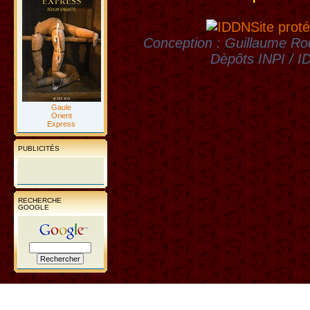
Site proté
Conception : Guillaume Rou
Dèpôts INPI / 
Gaule
Orient
Express
PUBLICITÉS
RECHERCHE
GOOGLE