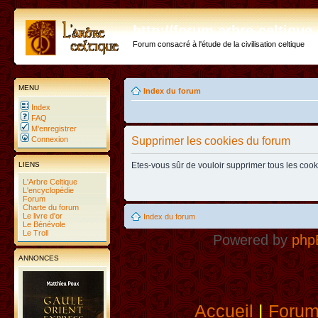
http://forum.arbre-celtiqu
Forum consacré à l'étude de la civilisation celtique
MENU
Index du forum
Index
FAQ
M’enregistrer
Connexion
Supprimer les cookies du forum
LIENS
Etes-vous sûr de vouloir supprimer tous les coo
L'Arbre Celtique
L'encyclopédie
Forum
Charte du forum
Le livre d'or
Index du forum
Le Bénévole
Le Troll
Powered by
php
ANNONCES
Accueil
|
Foru