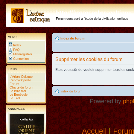
http://forum.arbre-celtiqu
Forum consacré à l'étude de la civilisation celtique
MENU
Index du forum
Index
FAQ
M’enregistrer
Connexion
Supprimer les cookies du forum
LIENS
Etes-vous sûr de vouloir supprimer tous les coo
L'Arbre Celtique
L'encyclopédie
Forum
Charte du forum
Le livre d'or
Index du forum
Le Bénévole
Le Troll
Powered by
php
ANNONCES
Accueil
|
Foru