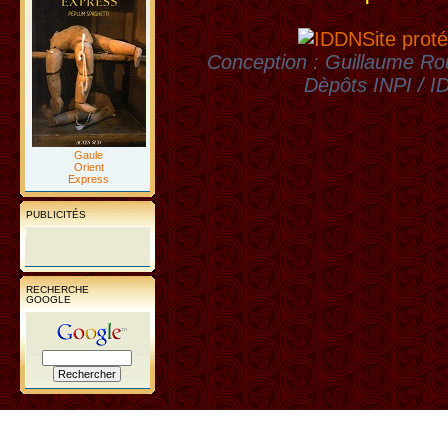
Site proté
Conception : Guillaume Rou
Dèpôts INPI / 
Gaule
Orient
Express
PUBLICITÉS
RECHERCHE
GOOGLE