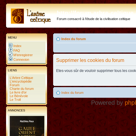
http://forum.arbre-celtiqu
Forum consacré à l'étude de la civilisation celtique
MENU
Index du forum
Index
FAQ
M’enregistrer
Connexion
Supprimer les cookies du forum
LIENS
Etes-vous sûr de vouloir supprimer tous les coo
L'Arbre Celtique
L'encyclopédie
Forum
Charte du forum
Le livre d'or
Index du forum
Le Bénévole
Le Troll
Powered by
php
ANNONCES