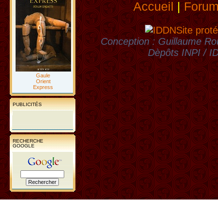
Accueil
|
Foru
Site proté
Conception : Guillaume Rou
Dèpôts INPI / 
Gaule
Orient
Express
PUBLICITÉS
RECHERCHE
GOOGLE