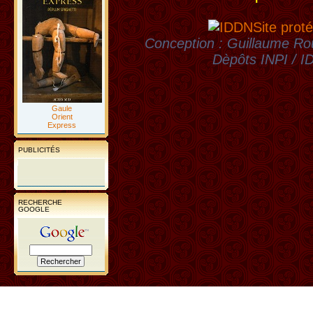
Site proté
Conception : Guillaume Rou
Dèpôts INPI / 
Gaule
Orient
Express
PUBLICITÉS
RECHERCHE
GOOGLE