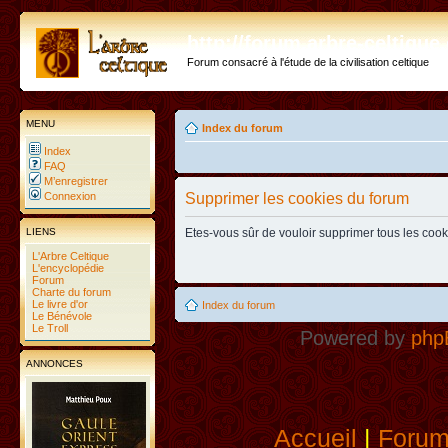
http://forum.arbre-celtiqu
Forum consacré à l'étude de la civilisation celtique
MENU
Index du forum
Index
FAQ
M’enregistrer
Connexion
Supprimer les cookies du forum
LIENS
Etes-vous sûr de vouloir supprimer tous les coo
L'Arbre Celtique
L'encyclopédie
Forum
Charte du forum
Le livre d'or
Index du forum
Le Bénévole
Le Troll
Powered by
php
ANNONCES
Accueil
|
Foru