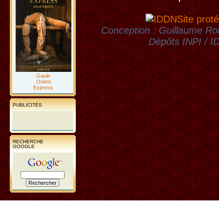
Site proté
Conception : Guillaume Rou
Dèpôts INPI / 
Gaule
Orient
Express
PUBLICITÉS
RECHERCHE
GOOGLE