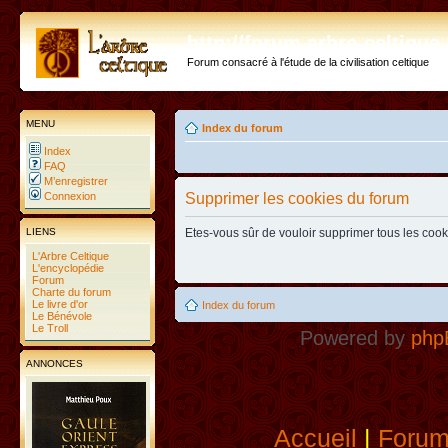
http://forum.arbre-celtiqu
Forum consacré à l'étude de la civilisation celtique
MENU
Index du forum
Index
FAQ
M’enregistrer
Connexion
Supprimer les cookies du forum
LIENS
Etes-vous sûr de vouloir supprimer tous les coo
L'Arbre Celtique
L'encyclopédie
Forum
Charte du forum
Le livre d'or
Index du forum
Le Bénévole
Le Troll
Powered by
php
ANNONCES
Accueil
|
Foru