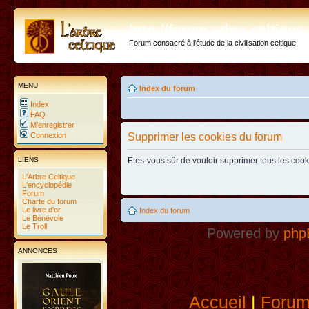
http://forum.arbre-celtiqu
Forum consacré à l'étude de la civilisation celtique
MENU
Index du forum
Index
FAQ
M’enregistrer
Connexion
Supprimer les cookies du forum
LIENS
Etes-vous sûr de vouloir supprimer tous les coo
L'Arbre Celtique
L'encyclopédie
Forum
Charte du forum
Le livre d'or
Index du forum
Le Bénévole
Le Troll
Powered by
php
ANNONCES
Accueil
|
Foru