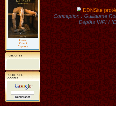
Site proté
Conception : Guillaume Rou
Dèpôts INPI / 
Gaule
Orient
Express
PUBLICITÉS
RECHERCHE
GOOGLE