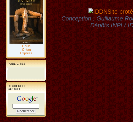
Site proté
Conception : Guillaume Rou
Dèpôts INPI / 
Gaule
Orient
Express
PUBLICITÉS
RECHERCHE
GOOGLE