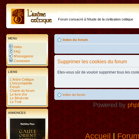
http://forum.arbre-celtiqu
Forum consacré à l'étude de la civilisation celtique
MENU
Index du forum
Index
FAQ
M’enregistrer
Connexion
Supprimer les cookies du forum
LIENS
Etes-vous sûr de vouloir supprimer tous les coo
L'Arbre Celtique
L'encyclopédie
Forum
Charte du forum
Le livre d'or
Index du forum
Le Bénévole
Le Troll
Powered by
php
ANNONCES
Accueil
|
Foru