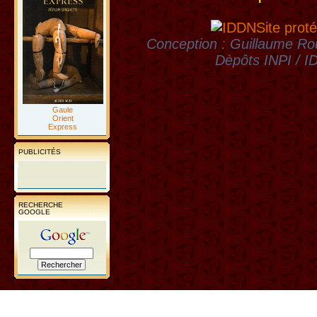
Site proté
Conception : Guillaume Rou
Dèpôts INPI / 
Gaule
Orient
Express
PUBLICITÉS
RECHERCHE
GOOGLE