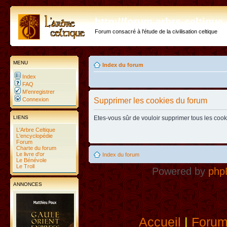
http://forum.arbre-celtiqu
Forum consacré à l'étude de la civilisation celtique
MENU
Index du forum
Index
FAQ
M’enregistrer
Connexion
Supprimer les cookies du forum
LIENS
Etes-vous sûr de vouloir supprimer tous les coo
L'Arbre Celtique
L'encyclopédie
Forum
Charte du forum
Le livre d'or
Index du forum
Le Bénévole
Le Troll
Powered by
php
ANNONCES
Accueil
|
Foru