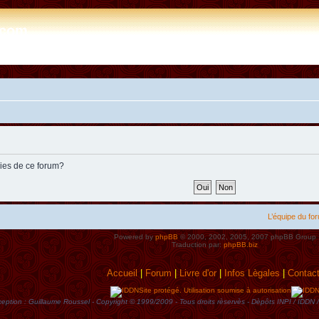
e.com
kies de ce forum?
L’équipe du fo
Powered by
phpBB
© 2000, 2002, 2005, 2007 phpBB Group
Traduction par:
phpBB.biz
Accueil
|
Forum
|
Livre d'or
|
Infos Lègales
|
Contac
Site protégé. Utilisation soumise à autorisation
eption : Guillaume Roussel - Copyright © 1999/2009 - Tous droits rèservès - Dèpôts INPI / ID