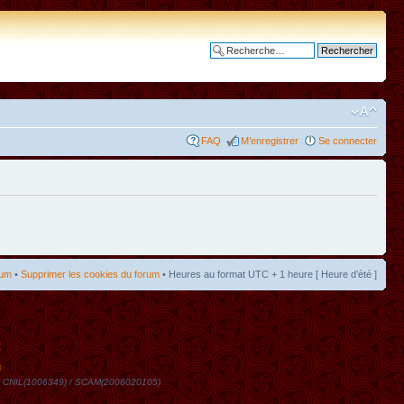
Recherche avancée
FAQ
M’enregistrer
Se connecter
rum
•
Supprimer les cookies du forum
• Heures au format UTC + 1 heure [ Heure d’été ]
t
DN / CNIL(1006349) / SCAM(2006020105)