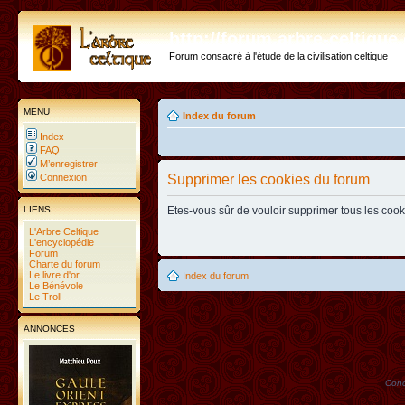
http://forum.arbre-celtiqu
Forum consacré à l'étude de la civilisation celtique
MENU
Index du forum
Index
FAQ
M’enregistrer
Connexion
Supprimer les cookies du forum
LIENS
Etes-vous sûr de vouloir supprimer tous les coo
L'Arbre Celtique
L'encyclopédie
Forum
Charte du forum
Le livre d'or
Index du forum
Le Bénévole
Le Troll
ANNONCES
Conc