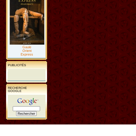
Gaule
Orient
Express
PUBLICITÉS
RECHERCHE
GOOGLE