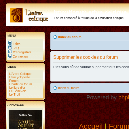
http://forum.arbre-celtiqu
Forum consacré à l'étude de la civilisation celtique
MENU
Index du forum
Index
FAQ
M’enregistrer
Connexion
Supprimer les cookies du forum
LIENS
Etes-vous sûr de vouloir supprimer tous les coo
L'Arbre Celtique
L'encyclopédie
Forum
Charte du forum
Le livre d'or
Index du forum
Le Bénévole
Le Troll
Powered by
php
ANNONCES
Accueil
|
Foru