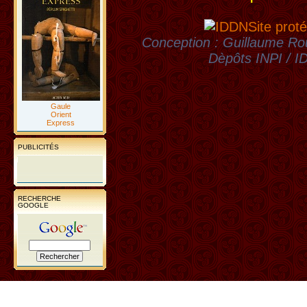
Site proté
Conception : Guillaume Rou
Dèpôts INPI / 
Gaule
Orient
Express
PUBLICITÉS
RECHERCHE
GOOGLE