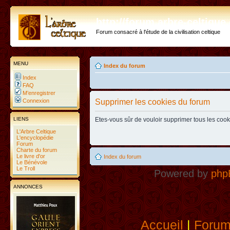
http://forum.arbre-celtiqu
Forum consacré à l'étude de la civilisation celtique
MENU
Index du forum
Index
FAQ
M’enregistrer
Connexion
Supprimer les cookies du forum
LIENS
Etes-vous sûr de vouloir supprimer tous les coo
L'Arbre Celtique
L'encyclopédie
Forum
Charte du forum
Le livre d'or
Index du forum
Le Bénévole
Le Troll
Powered by
php
ANNONCES
Accueil
|
Foru