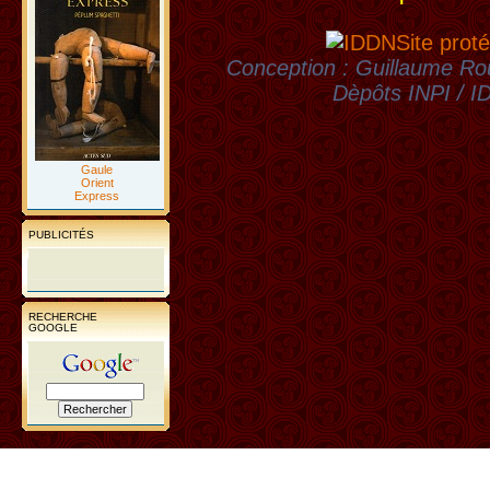
Site proté
Conception : Guillaume Rou
Dèpôts INPI / 
Gaule
Orient
Express
PUBLICITÉS
RECHERCHE
GOOGLE