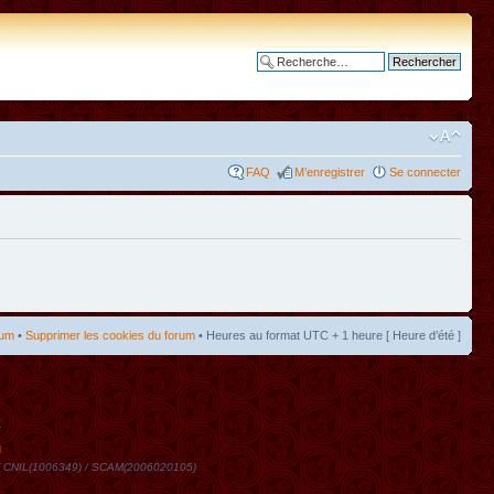
Recherche avancée
FAQ
M’enregistrer
Se connecter
rum
•
Supprimer les cookies du forum
• Heures au format UTC + 1 heure [ Heure d’été ]
t
DN / CNIL(1006349) / SCAM(2006020105)