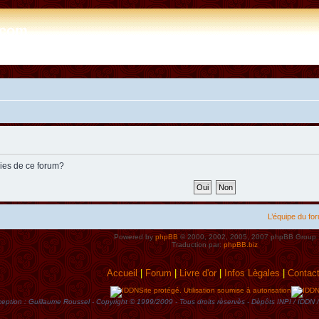
e.com
kies de ce forum?
L’équipe du fo
Powered by
phpBB
© 2000, 2002, 2005, 2007 phpBB Group
Traduction par:
phpBB.biz
Accueil
|
Forum
|
Livre d'or
|
Infos Lègales
|
Contac
Site protégé. Utilisation soumise à autorisation
eption : Guillaume Roussel - Copyright © 1999/2009 - Tous droits rèservès - Dèpôts INPI / ID