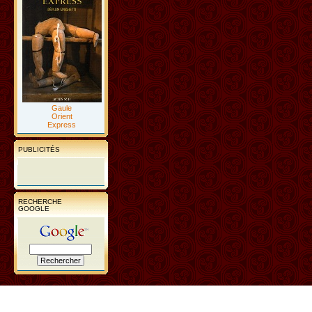
Gaule
Orient
Express
PUBLICITÉS
RECHERCHE
GOOGLE