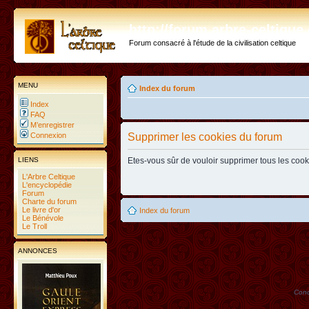
http://forum.arbre-celtiqu
Forum consacré à l'étude de la civilisation celtique
MENU
Index du forum
Index
FAQ
M’enregistrer
Connexion
Supprimer les cookies du forum
LIENS
Etes-vous sûr de vouloir supprimer tous les coo
L'Arbre Celtique
L'encyclopédie
Forum
Charte du forum
Le livre d'or
Index du forum
Le Bénévole
Le Troll
ANNONCES
Conc