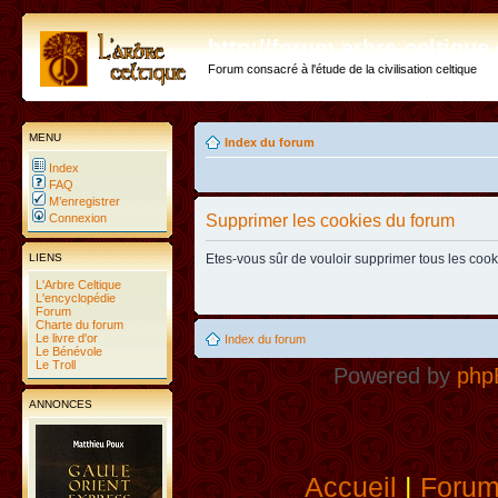
http://forum.arbre-celtiqu
Forum consacré à l'étude de la civilisation celtique
MENU
Index du forum
Index
FAQ
M’enregistrer
Connexion
Supprimer les cookies du forum
LIENS
Etes-vous sûr de vouloir supprimer tous les coo
L'Arbre Celtique
L'encyclopédie
Forum
Charte du forum
Le livre d'or
Index du forum
Le Bénévole
Le Troll
Powered by
php
ANNONCES
Accueil
|
Foru