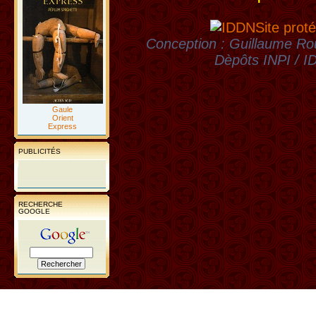
Site proté
Conception : Guillaume Rou
Dèpôts INPI / 
Gaule
Orient
Express
PUBLICITÉS
RECHERCHE
GOOGLE