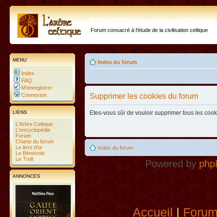
http://forum.arbre-celtiqu
Forum consacré à l'étude de la civilisation celtique
MENU
Index du forum
Index
FAQ
M’enregistrer
Connexion
Supprimer les cookies du forum
LIENS
Etes-vous sûr de vouloir supprimer tous les coo
L'Arbre Celtique
L'encyclopédie
Forum
Charte du forum
Le livre d'or
Index du forum
Le Bénévole
Le Troll
Powered by
php
ANNONCES
Accueil
|
Foru