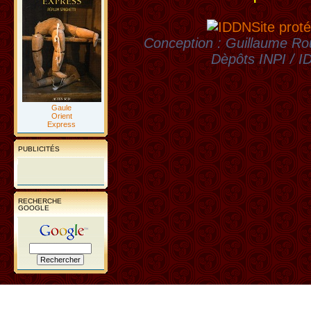
Site proté
Conception : Guillaume Rou
Dèpôts INPI / 
Gaule
Orient
Express
PUBLICITÉS
RECHERCHE
GOOGLE