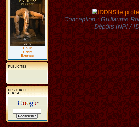
Site proté
Conception : Guillaume Rou
Dèpôts INPI / 
Gaule
Orient
Express
PUBLICITÉS
RECHERCHE
GOOGLE