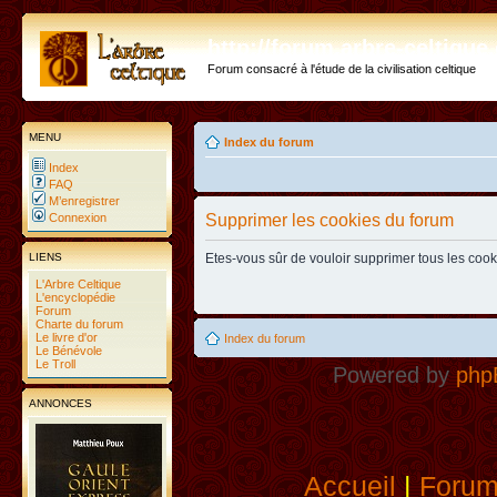
http://forum.arbre-celtiqu
Forum consacré à l'étude de la civilisation celtique
MENU
Index du forum
Index
FAQ
M’enregistrer
Connexion
Supprimer les cookies du forum
LIENS
Etes-vous sûr de vouloir supprimer tous les coo
L'Arbre Celtique
L'encyclopédie
Forum
Charte du forum
Le livre d'or
Index du forum
Le Bénévole
Le Troll
Powered by
php
ANNONCES
Accueil
|
Foru