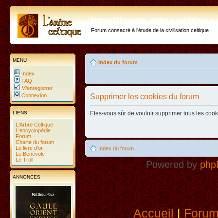
http://forum.arbre-celtiqu
Forum consacré à l'étude de la civilisation celtique
MENU
Index du forum
Index
FAQ
M’enregistrer
Connexion
Supprimer les cookies du forum
LIENS
Etes-vous sûr de vouloir supprimer tous les coo
L'Arbre Celtique
L'encyclopédie
Forum
Charte du forum
Le livre d'or
Index du forum
Le Bénévole
Le Troll
Powered by
php
ANNONCES
Accueil
|
Foru