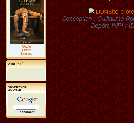
Site proté
Conception : Guillaume Rou
Dèpôts INPI / 
Gaule
Orient
Express
PUBLICITÉS
RECHERCHE
GOOGLE