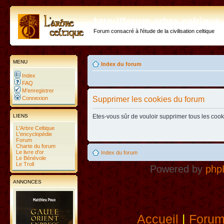
http://forum.arbre-celtiqu
Forum consacré à l'étude de la civilisation celtique
MENU
Index du forum
Index
FAQ
M’enregistrer
Connexion
Supprimer les cookies du forum
LIENS
Etes-vous sûr de vouloir supprimer tous les coo
L'Arbre Celtique
L'encyclopédie
Forum
Charte du forum
Le livre d'or
Index du forum
Le Bénévole
Le Troll
Powered by
php
ANNONCES
Accueil
|
Foru