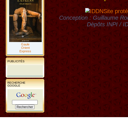
Site proté
Conception : Guillaume Rou
Dèpôts INPI / 
Gaule
Orient
Express
PUBLICITÉS
RECHERCHE
GOOGLE