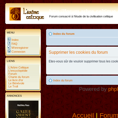
http://forum.arbre-celtiqu
Forum consacré à l'étude de la civilisation celtique
MENU
Index du forum
Index
FAQ
M’enregistrer
Connexion
Supprimer les cookies du forum
LIENS
Etes-vous sûr de vouloir supprimer tous les coo
L'Arbre Celtique
L'encyclopédie
Forum
Charte du forum
Le livre d'or
Index du forum
Le Bénévole
Le Troll
Powered by
php
ANNONCES
Accueil
|
Foru