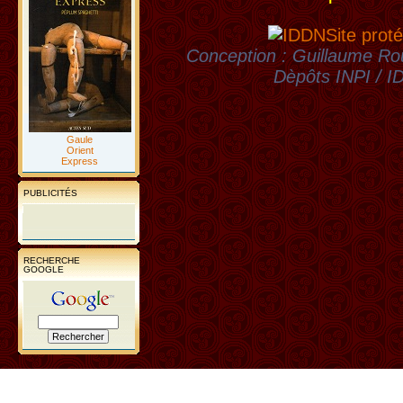
Site proté
Conception : Guillaume Rou
Dèpôts INPI / 
Gaule
Orient
Express
PUBLICITÉS
RECHERCHE
GOOGLE