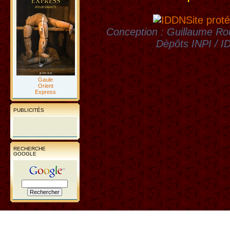
Site proté
Conception : Guillaume Rou
Dèpôts INPI / 
Gaule
Orient
Express
PUBLICITÉS
RECHERCHE
GOOGLE