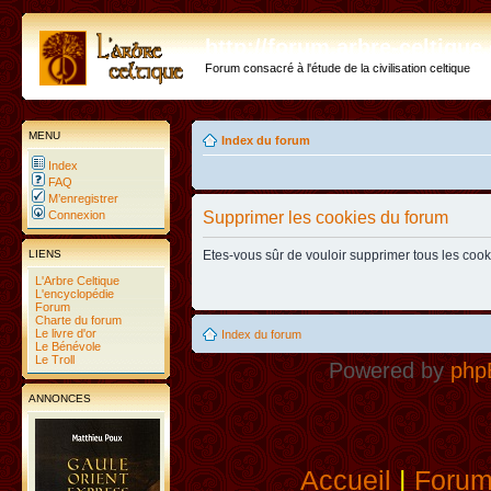
http://forum.arbre-celtiqu
Forum consacré à l'étude de la civilisation celtique
MENU
Index du forum
Index
FAQ
M’enregistrer
Connexion
Supprimer les cookies du forum
LIENS
Etes-vous sûr de vouloir supprimer tous les coo
L'Arbre Celtique
L'encyclopédie
Forum
Charte du forum
Le livre d'or
Index du forum
Le Bénévole
Le Troll
Powered by
php
ANNONCES
Accueil
|
Foru