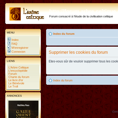
http://forum.arbre-celtiqu
Forum consacré à l'étude de la civilisation celtique
MENU
Index du forum
Index
FAQ
M’enregistrer
Connexion
Supprimer les cookies du forum
LIENS
Etes-vous sûr de vouloir supprimer tous les coo
L'Arbre Celtique
L'encyclopédie
Forum
Charte du forum
Le livre d'or
Index du forum
Le Bénévole
Le Troll
ANNONCES
Conc