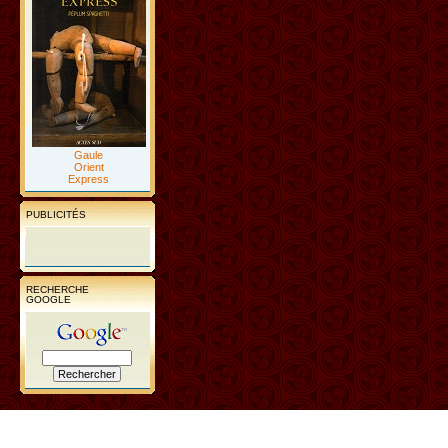
Gaule
Orient
Express
PUBLICITÉS
RECHERCHE
GOOGLE