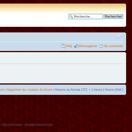
Recherche avancée
FAQ
M’enregistrer
Se connecter
rum
•
Supprimer les cookies du forum
• Heures au format UTC + 1 heure [ Heure d’été ]
t
DN / CNIL(1006349) / SCAM(2006020105)