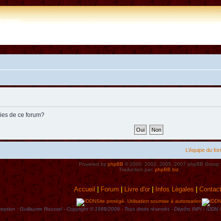
e.com
kies de ce forum?
L’équipe du fo
Powered by
phpBB
© 2000, 2002, 2005, 2007 phpBB Group
Traduction par:
phpBB.biz
Accueil
|
Forum
|
Livre d'or
|
Infos Lègales
|
Contac
Site protégé. Utilisation soumise à autorisation
eption : Guillaume Roussel - Copyright © 1999/2009 - Tous droits rèservès - Dèpôts INPI / ID