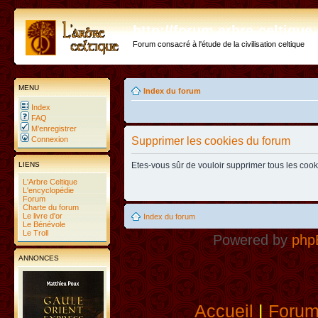
http://forum.arbre-celtiqu
Forum consacré à l'étude de la civilisation celtique
MENU
Index du forum
Index
FAQ
M’enregistrer
Connexion
Supprimer les cookies du forum
LIENS
Etes-vous sûr de vouloir supprimer tous les coo
L'Arbre Celtique
L'encyclopédie
Forum
Charte du forum
Le livre d'or
Index du forum
Le Bénévole
Le Troll
Powered by
php
ANNONCES
Accueil
|
Foru