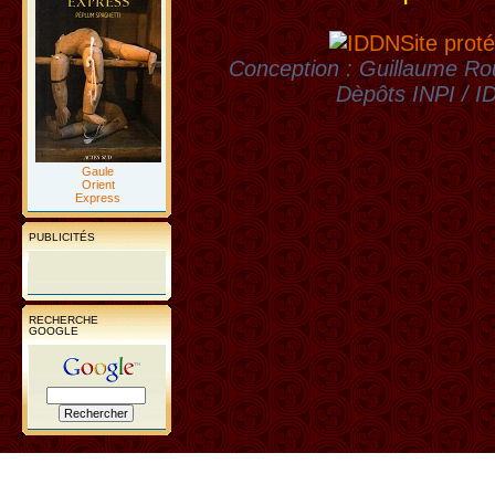
Site proté
Conception : Guillaume Rou
Dèpôts INPI / 
Gaule
Orient
Express
PUBLICITÉS
RECHERCHE
GOOGLE