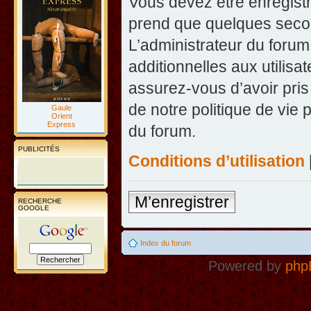
Vous devez être enregist
prend que quelques secon
L’administrateur du foru
additionnelles aux utilisa
assurez-vous d’avoir pris
de notre politique de vie 
Gaule
Orient
Express
du forum.
PUBLICITÉS
Conditions d’utilisation
M’enregistrer
RECHERCHE
GOOGLE
Index du forum
Powered by
php