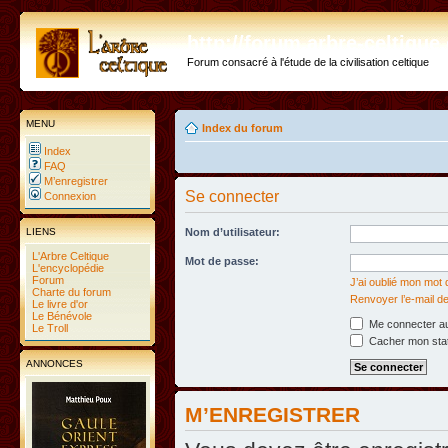
http://forum.arbre-celtiqu
Forum consacré à l'étude de la civilisation celtique
MENU
Index du forum
Index
FAQ
M’enregistrer
Se connecter
Connexion
LIENS
Nom d’utilisateur:
L'Arbre Celtique
Mot de passe:
L'encyclopédie
Forum
J’ai oublié mon mot
Charte du forum
Renvoyer l’e-mail de
Le livre d'or
Le Bénévole
Me connecter au
Le Troll
Cacher mon statu
ANNONCES
M’ENREGISTRER