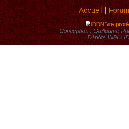
Accueil
|
Foru
Site proté
Conception : Guillaume Rou
Dèpôts INPI / 