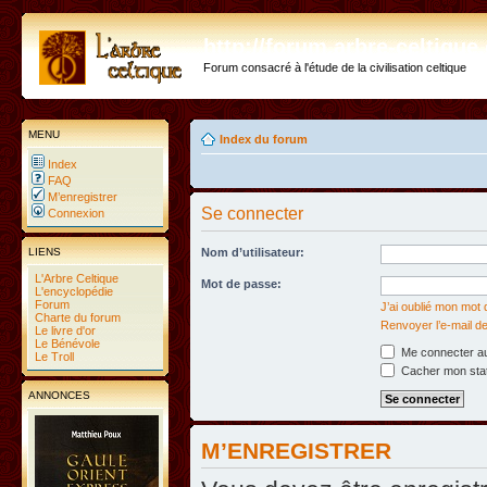
http://forum.arbre-celtiqu
Forum consacré à l'étude de la civilisation celtique
MENU
Index du forum
Index
FAQ
M’enregistrer
Se connecter
Connexion
LIENS
Nom d’utilisateur:
L'Arbre Celtique
Mot de passe:
L'encyclopédie
Forum
J’ai oublié mon mot
Charte du forum
Renvoyer l’e-mail de
Le livre d'or
Le Bénévole
Me connecter au
Le Troll
Cacher mon statu
ANNONCES
M’ENREGISTRER