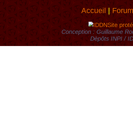
Accueil
|
Foru
Site proté
Conception : Guillaume Rou
Dèpôts INPI / 