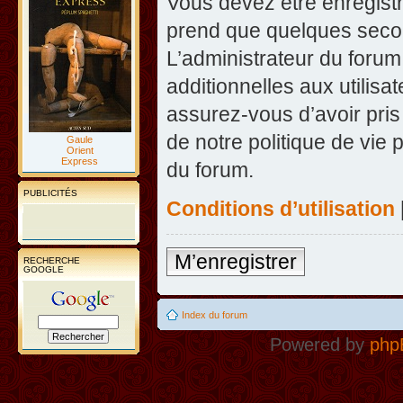
Vous devez être enregist
prend que quelques secon
L’administrateur du foru
additionnelles aux utilisa
assurez-vous d’avoir pris
de notre politique de vie 
Gaule
Orient
Express
du forum.
PUBLICITÉS
Conditions d’utilisation
M’enregistrer
RECHERCHE
GOOGLE
Index du forum
Powered by
php