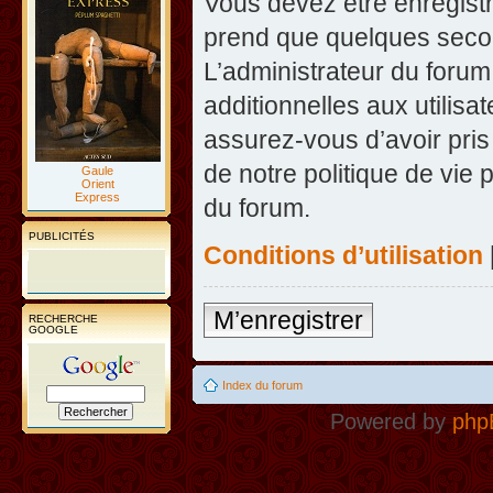
Vous devez être enregist
prend que quelques secon
L’administrateur du foru
additionnelles aux utilisa
assurez-vous d’avoir pris
de notre politique de vie 
Gaule
Orient
Express
du forum.
PUBLICITÉS
Conditions d’utilisation
M’enregistrer
RECHERCHE
GOOGLE
Index du forum
Powered by
php