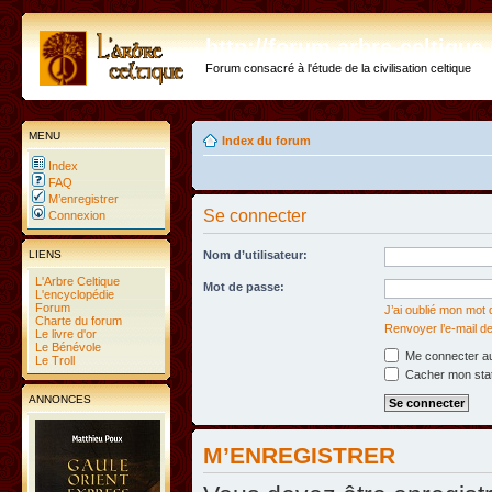
http://forum.arbre-celtiqu
Forum consacré à l'étude de la civilisation celtique
MENU
Index du forum
Index
FAQ
M’enregistrer
Se connecter
Connexion
LIENS
Nom d’utilisateur:
L'Arbre Celtique
Mot de passe:
L'encyclopédie
Forum
J’ai oublié mon mot
Charte du forum
Renvoyer l’e-mail de
Le livre d'or
Le Bénévole
Me connecter au
Le Troll
Cacher mon statu
ANNONCES
M’ENREGISTRER