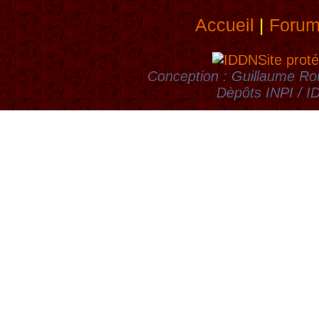
Accueil
|
Foru
Site proté
Conception : Guillaume Rou
Dèpôts INPI / 