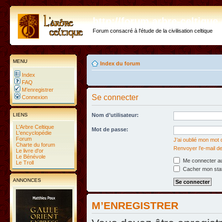
http://forum.arbre-celtiqu
Forum consacré à l'étude de la civilisation celtique
MENU
Index du forum
Index
FAQ
M’enregistrer
Se connecter
Connexion
LIENS
Nom d’utilisateur:
L'Arbre Celtique
Mot de passe:
L'encyclopédie
Forum
J’ai oublié mon mot
Charte du forum
Renvoyer l’e-mail de
Le livre d'or
Le Bénévole
Me connecter au
Le Troll
Cacher mon statu
ANNONCES
M’ENREGISTRER