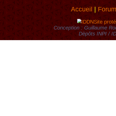
Accueil
|
Foru
Site proté
Conception : Guillaume Rou
Dèpôts INPI / 