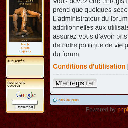
Vous devez être enregist
prend que quelques secon
L’administrateur du foru
additionnelles aux utilisa
assurez-vous d’avoir pris
de notre politique de vie 
Gaule
Orient
Express
du forum.
PUBLICITÉS
Conditions d’utilisation
M’enregistrer
RECHERCHE
GOOGLE
Index du forum
Powered by
php