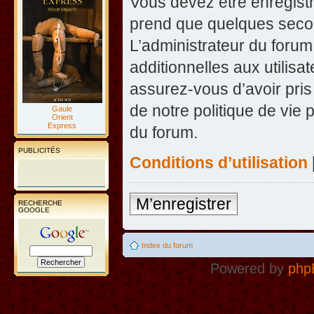
Vous devez être enregist
prend que quelques secon
L’administrateur du foru
additionnelles aux utilisa
assurez-vous d’avoir pris
de notre politique de vie 
Gaule
Orient
Express
du forum.
PUBLICITÉS
Conditions d’utilisation
M’enregistrer
RECHERCHE
GOOGLE
Index du forum
Powered by
php