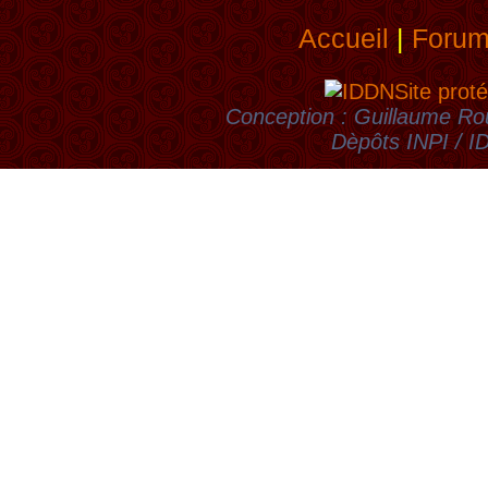
Accueil
|
Foru
Site proté
Conception : Guillaume Rou
Dèpôts INPI / 