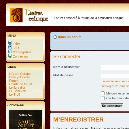
http://forum.arbre-celtiqu
Forum consacré à l'étude de la civilisation celtique
MENU
Index du forum
Index
FAQ
M’enregistrer
Se connecter
Connexion
LIENS
Nom d’utilisateur:
L'Arbre Celtique
Mot de passe:
L'encyclopédie
Forum
J’ai oublié mon mot
Charte du forum
Renvoyer l’e-mail de
Le livre d'or
Le Bénévole
Me connecter au
Le Troll
Cacher mon statu
ANNONCES
M’ENREGISTRER