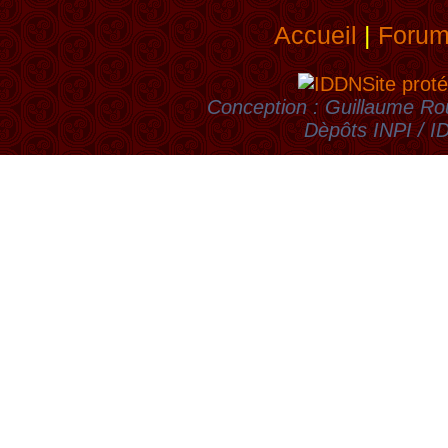
Accueil
|
Foru
Site proté
Conception : Guillaume Rou
Dèpôts INPI / 