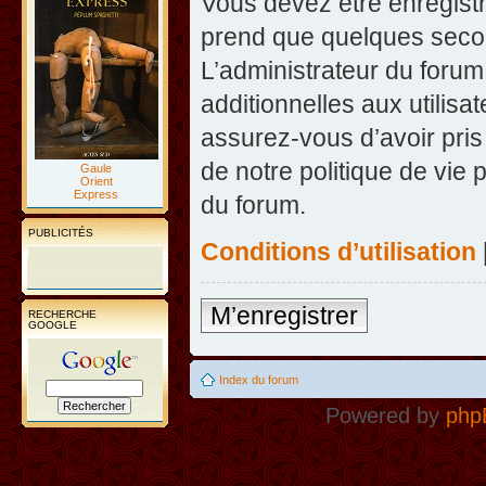
Vous devez être enregist
prend que quelques secon
L’administrateur du foru
additionnelles aux utilisa
assurez-vous d’avoir pris
de notre politique de vie 
Gaule
Orient
Express
du forum.
PUBLICITÉS
Conditions d’utilisation
M’enregistrer
RECHERCHE
GOOGLE
Index du forum
Powered by
php