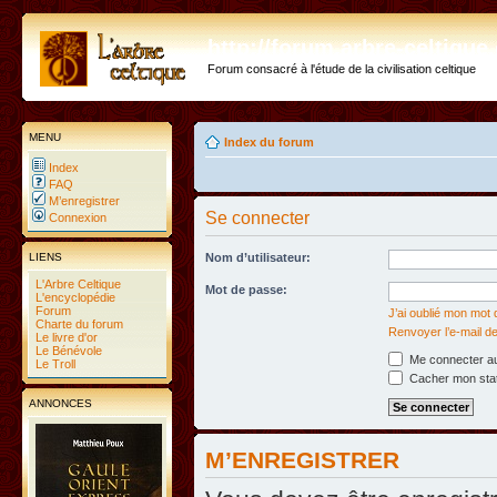
http://forum.arbre-celtiqu
Forum consacré à l'étude de la civilisation celtique
MENU
Index du forum
Index
FAQ
M’enregistrer
Se connecter
Connexion
LIENS
Nom d’utilisateur:
L'Arbre Celtique
Mot de passe:
L'encyclopédie
Forum
J’ai oublié mon mot
Charte du forum
Renvoyer l’e-mail de
Le livre d'or
Le Bénévole
Me connecter au
Le Troll
Cacher mon statu
ANNONCES
M’ENREGISTRER