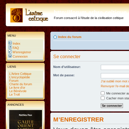
http://forum.arbre-celtiqu
Forum consacré à l'étude de la civilisation celtique
MENU
Index du forum
Index
FAQ
M’enregistrer
Se connecter
Connexion
LIENS
Nom d’utilisateur:
L'Arbre Celtique
Mot de passe:
L'encyclopédie
Forum
J’ai oublié mon mot
Charte du forum
Renvoyer l’e-mail de
Le livre d'or
Le Bénévole
Me connecter au
Le Troll
Cacher mon statu
ANNONCES
M’ENREGISTRER