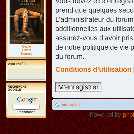
Vous devez être enregist
prend que quelques secon
L’administrateur du foru
additionnelles aux utilisa
assurez-vous d’avoir pris
de notre politique de vie 
Gaule
Orient
Express
du forum.
PUBLICITÉS
Conditions d’utilisation
M’enregistrer
RECHERCHE
GOOGLE
Index du forum
Powered by
php