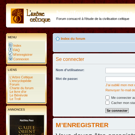
http://forum.arbre-celtiqu
Forum consacré à l'étude de la civilisation celtique
MENU
Index du forum
Index
FAQ
M’enregistrer
Se connecter
Connexion
LIENS
Nom d’utilisateur:
L'Arbre Celtique
Mot de passe:
L'encyclopédie
Forum
J’ai oublié mon mot
Charte du forum
Renvoyer l’e-mail de
Le livre d'or
Le Bénévole
Me connecter au
Le Troll
Cacher mon statu
ANNONCES
M’ENREGISTRER