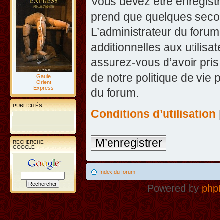
Vous devez être enregist
prend que quelques secon
L’administrateur du foru
additionnelles aux utilisa
assurez-vous d’avoir pris
de notre politique de vie 
Gaule
Orient
Express
du forum.
PUBLICITÉS
Conditions d’utilisation
M’enregistrer
RECHERCHE
GOOGLE
Index du forum
Powered by
php