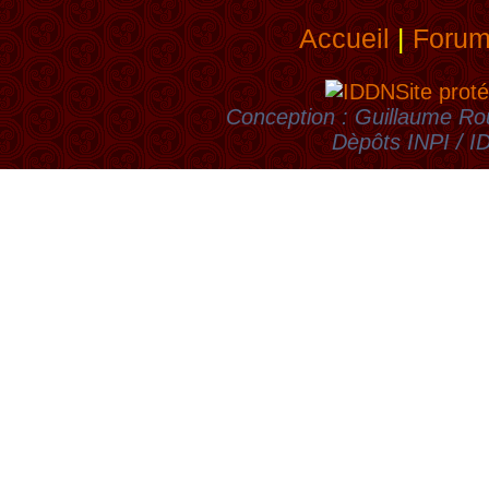
Accueil
|
Foru
Site proté
Conception : Guillaume Rou
Dèpôts INPI / 