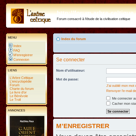
http://forum.arbre-celtiqu
Forum consacré à l'étude de la civilisation celtique
MENU
Index du forum
Index
FAQ
M’enregistrer
Se connecter
Connexion
LIENS
Nom d’utilisateur:
L'Arbre Celtique
Mot de passe:
L'encyclopédie
Forum
J’ai oublié mon mot
Charte du forum
Renvoyer l’e-mail de
Le livre d'or
Le Bénévole
Me connecter au
Le Troll
Cacher mon statu
ANNONCES
M’ENREGISTRER