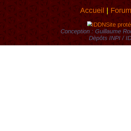
Accueil
|
Foru
Site proté
Conception : Guillaume Rou
Dèpôts INPI / 