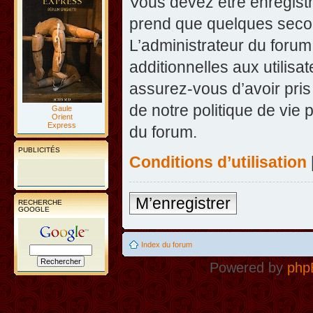
Vous devez être enregist
prend que quelques secon
L’administrateur du foru
additionnelles aux utilisa
assurez-vous d’avoir pris
de notre politique de vie 
Gaule
Orient
Express
du forum.
PUBLICITÉS
Conditions d’utilisation
M’enregistrer
RECHERCHE
GOOGLE
Index du forum
Powered by
php