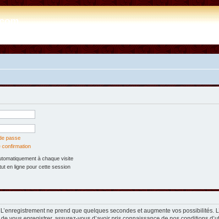
e.com
 de passe
 confirmation
tomatiquement à chaque visite
t en ligne pour cette session
. L’enregistrement ne prend que quelques secondes et augmente vos possibilités. 
 de vous enregistrer, assurez-vous d’avoir pris connaissance de nos conditions d’util