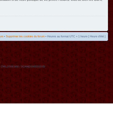
rum
•
Supprimer les cookies du forum
• Heures au format UTC + 1 heure [ Heure d’été ]
t
DN / CNIL(1006349) / SCAM(2006020105)