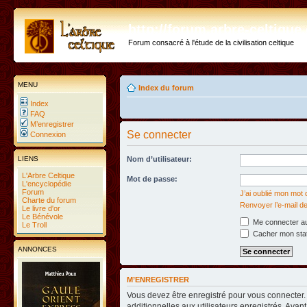
http://forum.arbre-celtiqu
Forum consacré à l'étude de la civilisation celtique
MENU
Index du forum
Index
FAQ
M’enregistrer
Se connecter
Connexion
LIENS
Nom d’utilisateur:
L'Arbre Celtique
Mot de passe:
L'encyclopédie
Forum
J’ai oublié mon mot
Charte du forum
Renvoyer l’e-mail de
Le livre d'or
Le Bénévole
Me connecter au
Le Troll
Cacher mon statu
ANNONCES
M’ENREGISTRER
Vous devez être enregistré pour vous connecter
additionnelles aux utilisateurs enregistrés. Avant