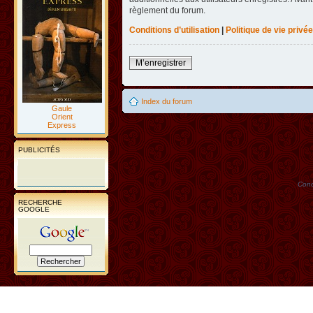
règlement du forum.
Conditions d’utilisation
|
Politique de vie privée
M’enregistrer
Index du forum
Gaule
Orient
Express
PUBLICITÉS
Conc
RECHERCHE
GOOGLE