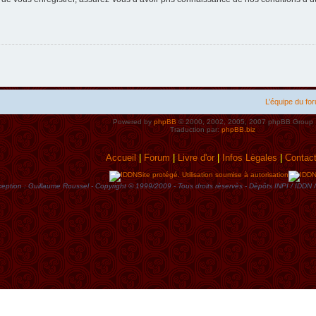
L’équipe du fo
Powered by
phpBB
© 2000, 2002, 2005, 2007 phpBB Group
Traduction par:
phpBB.biz
Accueil
|
Forum
|
Livre d'or
|
Infos Lègales
|
Contac
Site protégé. Utilisation soumise à autorisation
eption : Guillaume Roussel - Copyright © 1999/2009 - Tous droits rèservès - Dèpôts INPI / ID