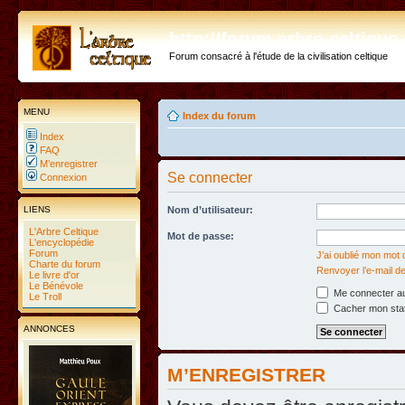
http://forum.arbre-celtiqu
Forum consacré à l'étude de la civilisation celtique
MENU
Index du forum
Index
FAQ
M’enregistrer
Se connecter
Connexion
LIENS
Nom d’utilisateur:
L'Arbre Celtique
Mot de passe:
L'encyclopédie
Forum
J’ai oublié mon mot
Charte du forum
Renvoyer l’e-mail de
Le livre d'or
Le Bénévole
Me connecter au
Le Troll
Cacher mon statu
ANNONCES
M’ENREGISTRER