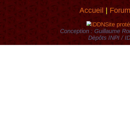
Accueil
|
Foru
Site proté
Conception : Guillaume Rou
Dèpôts INPI / 