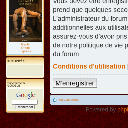
Vous devez être enregist
prend que quelques secon
L’administrateur du foru
additionnelles aux utilisa
assurez-vous d’avoir pris
de notre politique de vie 
Gaule
Orient
Express
du forum.
PUBLICITÉS
Conditions d’utilisation
M’enregistrer
RECHERCHE
GOOGLE
Index du forum
Powered by
php