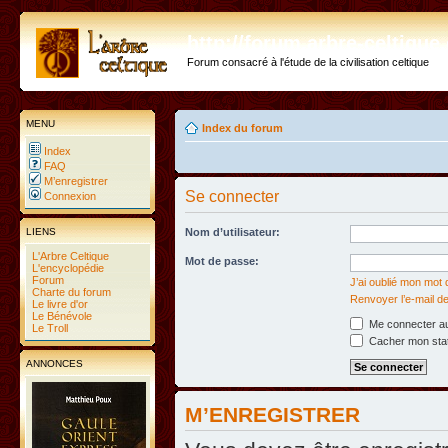
http://forum.arbre-celtiqu
Forum consacré à l'étude de la civilisation celtique
MENU
Index du forum
Index
FAQ
M’enregistrer
Se connecter
Connexion
LIENS
Nom d’utilisateur:
L'Arbre Celtique
Mot de passe:
L'encyclopédie
Forum
J’ai oublié mon mot
Charte du forum
Renvoyer l’e-mail de
Le livre d'or
Le Bénévole
Me connecter au
Le Troll
Cacher mon statu
ANNONCES
M’ENREGISTRER