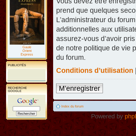
Vous devez être enregist
prend que quelques secon
L’administrateur du foru
additionnelles aux utilisa
assurez-vous d’avoir pris
de notre politique de vie 
Gaule
Orient
Express
du forum.
PUBLICITÉS
Conditions d’utilisation
M’enregistrer
RECHERCHE
GOOGLE
Index du forum
Powered by
php