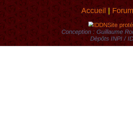
Accueil
|
Foru
Site proté
Conception : Guillaume Rou
Dèpôts INPI / 