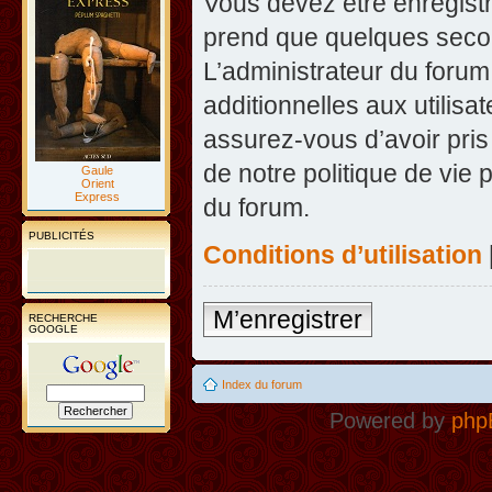
Vous devez être enregist
prend que quelques secon
L’administrateur du foru
additionnelles aux utilisa
assurez-vous d’avoir pris
de notre politique de vie 
Gaule
Orient
Express
du forum.
PUBLICITÉS
Conditions d’utilisation
M’enregistrer
RECHERCHE
GOOGLE
Index du forum
Powered by
php