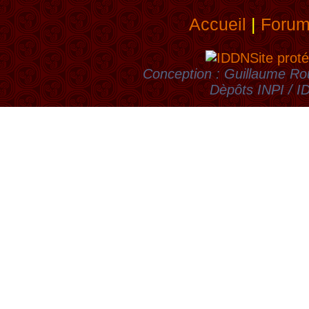
Accueil
|
Foru
Site proté
Conception : Guillaume Rou
Dèpôts INPI / 