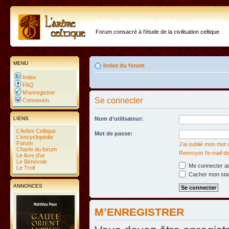
http://forum.arbre-celtiqu
Forum consacré à l'étude de la civilisation celtique
MENU
Index du forum
Index
FAQ
M’enregistrer
Se connecter
Connexion
LIENS
Nom d’utilisateur:
L'Arbre Celtique
Mot de passe:
L'encyclopédie
Forum
J’ai oublié mon mot
Charte du forum
Renvoyer l’e-mail de
Le livre d'or
Le Bénévole
Me connecter au
Le Troll
Cacher mon statu
ANNONCES
M’ENREGISTRER