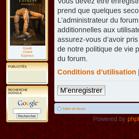
Vous devez être enregist
prend que quelques secon
L’administrateur du foru
additionnelles aux utilisa
assurez-vous d’avoir pris
de notre politique de vie 
Gaule
Orient
Express
du forum.
PUBLICITÉS
Conditions d’utilisation
M’enregistrer
RECHERCHE
GOOGLE
Index du forum
Powered by
php