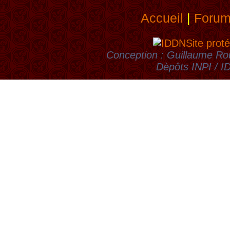
Accueil
|
Foru
Site proté
Conception : Guillaume Rou
Dèpôts INPI / 