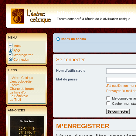
http://forum.arbre-celtiqu
Forum consacré à l'étude de la civilisation celtique
MENU
Index du forum
Index
FAQ
M’enregistrer
Se connecter
Connexion
LIENS
Nom d’utilisateur:
L'Arbre Celtique
Mot de passe:
L'encyclopédie
Forum
J’ai oublié mon mot
Charte du forum
Renvoyer l’e-mail de
Le livre d'or
Le Bénévole
Me connecter au
Le Troll
Cacher mon statu
ANNONCES
M’ENREGISTRER