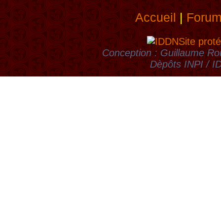
Accueil
|
Foru
Site proté
Conception : Guillaume Rou
Dèpôts INPI / 