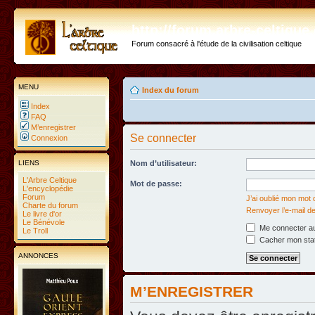
http://forum.arbre-celtiqu
Forum consacré à l'étude de la civilisation celtique
MENU
Index du forum
Index
FAQ
M’enregistrer
Se connecter
Connexion
LIENS
Nom d’utilisateur:
L'Arbre Celtique
Mot de passe:
L'encyclopédie
Forum
J’ai oublié mon mot
Charte du forum
Renvoyer l’e-mail de
Le livre d'or
Le Bénévole
Me connecter au
Le Troll
Cacher mon statu
ANNONCES
M’ENREGISTRER