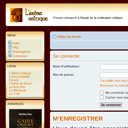
http://forum.arbre-celtiqu
Forum consacré à l'étude de la civilisation celtique
MENU
Index du forum
Index
FAQ
M’enregistrer
Se connecter
Connexion
LIENS
Nom d’utilisateur:
L'Arbre Celtique
Mot de passe:
L'encyclopédie
Forum
J’ai oublié mon mot
Charte du forum
Renvoyer l’e-mail de
Le livre d'or
Le Bénévole
Me connecter au
Le Troll
Cacher mon statu
ANNONCES
M’ENREGISTRER