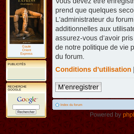
Vous devez être enregist
prend que quelques secon
L’administrateur du foru
additionnelles aux utilisa
assurez-vous d’avoir pris
de notre politique de vie 
Gaule
Orient
Express
du forum.
PUBLICITÉS
Conditions d’utilisation
M’enregistrer
RECHERCHE
GOOGLE
Index du forum
Powered by
php