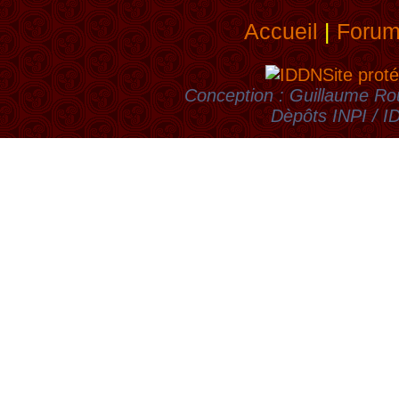
Accueil
|
Foru
Site proté
Conception : Guillaume Rou
Dèpôts INPI / 