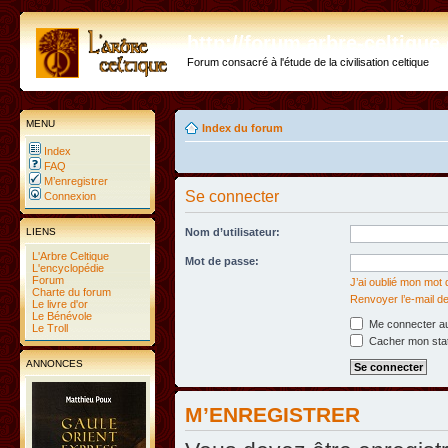
http://forum.arbre-celtiqu
Forum consacré à l'étude de la civilisation celtique
MENU
Index du forum
Index
FAQ
M’enregistrer
Se connecter
Connexion
LIENS
Nom d’utilisateur:
L'Arbre Celtique
Mot de passe:
L'encyclopédie
Forum
J’ai oublié mon mot
Charte du forum
Renvoyer l’e-mail de
Le livre d'or
Le Bénévole
Me connecter au
Le Troll
Cacher mon statu
ANNONCES
M’ENREGISTRER