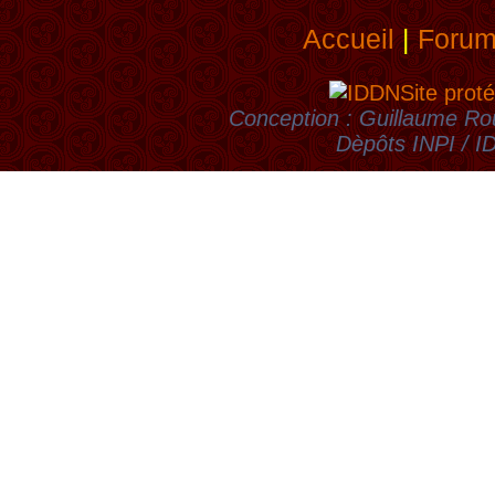
Accueil
|
Foru
Site proté
Conception : Guillaume Rou
Dèpôts INPI / 