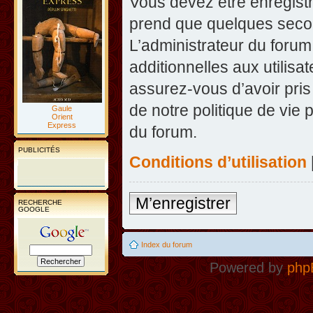
Vous devez être enregist
prend que quelques secon
L’administrateur du foru
additionnelles aux utilisa
assurez-vous d’avoir pris
de notre politique de vie 
Gaule
Orient
Express
du forum.
PUBLICITÉS
Conditions d’utilisation
M’enregistrer
RECHERCHE
GOOGLE
Index du forum
Powered by
php