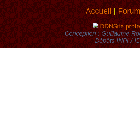
Accueil
|
Foru
Site proté
Conception : Guillaume Rou
Dèpôts INPI / 