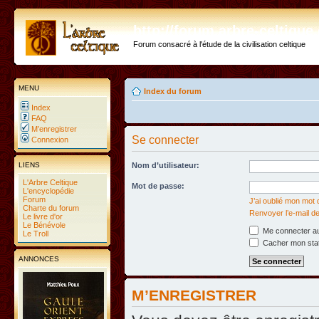
http://forum.arbre-celtiqu
Forum consacré à l'étude de la civilisation celtique
MENU
Index du forum
Index
FAQ
M’enregistrer
Se connecter
Connexion
LIENS
Nom d’utilisateur:
L'Arbre Celtique
Mot de passe:
L'encyclopédie
Forum
J’ai oublié mon mot
Charte du forum
Renvoyer l’e-mail de
Le livre d'or
Le Bénévole
Me connecter au
Le Troll
Cacher mon statu
ANNONCES
M’ENREGISTRER