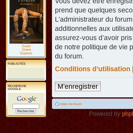
Vous devez être enregist
prend que quelques secon
L’administrateur du foru
additionnelles aux utilisa
assurez-vous d’avoir pris
de notre politique de vie 
Gaule
Orient
Express
du forum.
PUBLICITÉS
Conditions d’utilisation
M’enregistrer
RECHERCHE
GOOGLE
Index du forum
Powered by
php