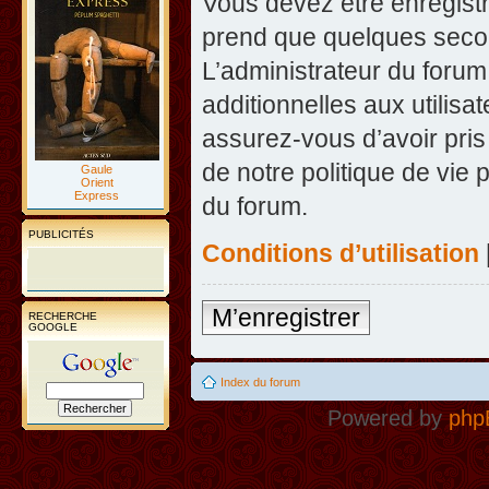
Vous devez être enregist
prend que quelques secon
L’administrateur du foru
additionnelles aux utilisa
assurez-vous d’avoir pris
de notre politique de vie 
Gaule
Orient
Express
du forum.
PUBLICITÉS
Conditions d’utilisation
M’enregistrer
RECHERCHE
GOOGLE
Index du forum
Powered by
php