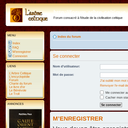
http://forum.arbre-celtiqu
Forum consacré à l'étude de la civilisation celtique
MENU
Index du forum
Index
FAQ
M’enregistrer
Se connecter
Connexion
LIENS
Nom d’utilisateur:
L'Arbre Celtique
Mot de passe:
L'encyclopédie
Forum
J’ai oublié mon mot
Charte du forum
Renvoyer l’e-mail de
Le livre d'or
Le Bénévole
Me connecter au
Le Troll
Cacher mon statu
ANNONCES
M’ENREGISTRER