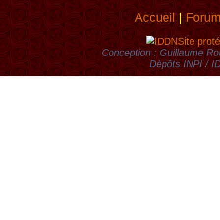
Accueil
|
Foru
Site proté
Conception : Guillaume Rou
Dèpôts INPI / 