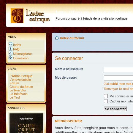
http://forum.arbre-celtiqu
Forum consacré à l'étude de la civilisation celtique
MENU
Index du forum
Index
FAQ
M’enregistrer
Se connecter
Connexion
LIENS
Nom d’utilisateur:
L'Arbre Celtique
Mot de passe:
L'encyclopédie
Forum
J’ai oublié mon mot
Charte du forum
Renvoyer l’e-mail de
Le livre d'or
Le Bénévole
Me connecter au
Le Troll
Cacher mon statu
ANNONCES
M’ENREGISTRER
Vous devez être enregistré pour vous connecter
additionnelles aux utilisateurs enregistrés. Avant