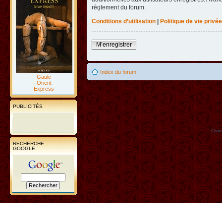
règlement du forum.
Conditions d’utilisation
|
Politique de vie privée
M’enregistrer
Index du forum
Gaule
Orient
Express
PUBLICITÉS
Conc
RECHERCHE
GOOGLE