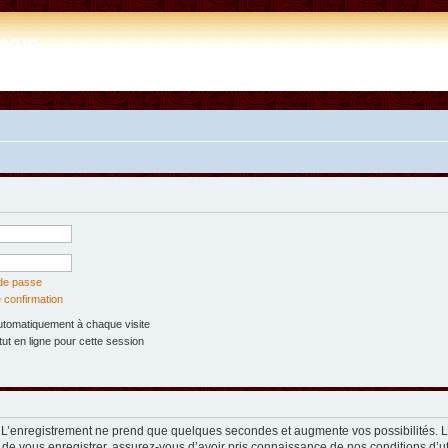
e.com
 de passe
 confirmation
tomatiquement à chaque visite
t en ligne pour cette session
. L’enregistrement ne prend que quelques secondes et augmente vos possibilités. 
 de vous enregistrer, assurez-vous d’avoir pris connaissance de nos conditions d’util