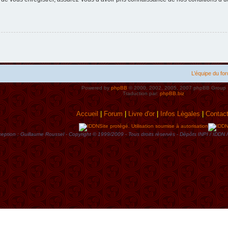
L’équipe du fo
Powered by
phpBB
© 2000, 2002, 2005, 2007 phpBB Group
Traduction par:
phpBB.biz
Accueil
|
Forum
|
Livre d'or
|
Infos Lègales
|
Contac
Site protégé. Utilisation soumise à autorisation
eption : Guillaume Roussel - Copyright © 1999/2009 - Tous droits rèservès - Dèpôts INPI / ID