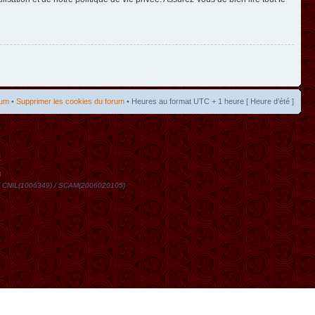
rum
•
Supprimer les cookies du forum
• Heures au format UTC + 1 heure [ Heure d’été ]
t
DN / CNIL(1006349) / SCAM(2006020105)