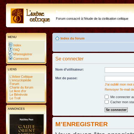
http://forum.arbre-celtiqu
Forum consacré à l'étude de la civilisation celtique
MENU
Index du forum
Index
FAQ
M’enregistrer
Se connecter
Connexion
LIENS
Nom d’utilisateur:
L'Arbre Celtique
Mot de passe:
L'encyclopédie
Forum
J’ai oublié mon mot
Charte du forum
Renvoyer l’e-mail de
Le livre d'or
Le Bénévole
Me connecter au
Le Troll
Cacher mon statu
ANNONCES
M’ENREGISTRER