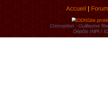
Accueil
|
Foru
Site proté
Conception : Guillaume Rou
Dèpôts INPI / 