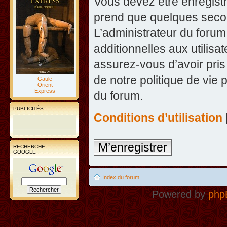
Vous devez être enregist
prend que quelques secon
L’administrateur du foru
additionnelles aux utilisa
assurez-vous d’avoir pris
de notre politique de vie 
Gaule
Orient
Express
du forum.
PUBLICITÉS
Conditions d’utilisation
M’enregistrer
RECHERCHE
GOOGLE
Index du forum
Powered by
php