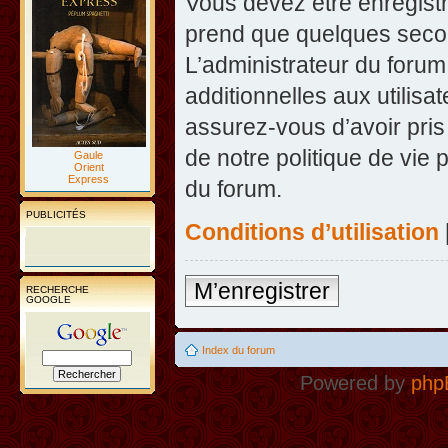
Vous devez être enregist
prend que quelques secon
L’administrateur du foru
additionnelles aux utilisa
assurez-vous d’avoir pris
de notre politique de vie 
Gaule
Orient
Express
du forum.
PUBLICITÉS
Conditions d’utilisation
M’enregistrer
RECHERCHE
GOOGLE
Index du forum
Powered by
php