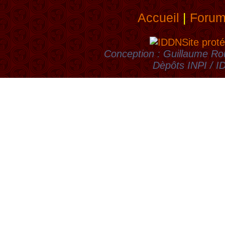
Accueil
|
Foru
Site proté
Conception : Guillaume Rou
Dèpôts INPI / 