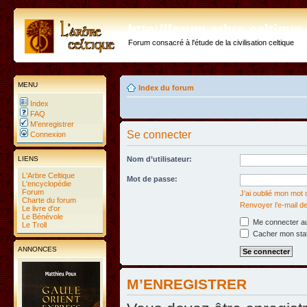
http://forum.arbre-celtiqu
Forum consacré à l'étude de la civilisation celtique
MENU
Index du forum
Index
FAQ
M’enregistrer
Se connecter
Connexion
LIENS
Nom d’utilisateur:
L'Arbre Celtique
Mot de passe:
L'encyclopédie
Forum
J’ai oublié mon mot
Charte du forum
Renvoyer l’e-mail de
Le livre d'or
Le Bénévole
Me connecter au
Le Troll
Cacher mon statu
ANNONCES
M’ENREGISTRER