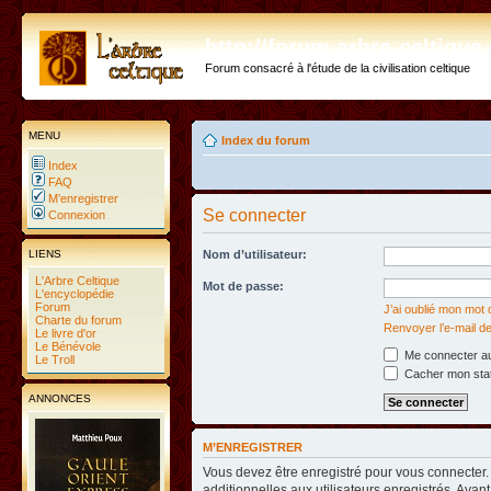
http://forum.arbre-celtiqu
Forum consacré à l'étude de la civilisation celtique
MENU
Index du forum
Index
FAQ
M’enregistrer
Se connecter
Connexion
LIENS
Nom d’utilisateur:
L'Arbre Celtique
Mot de passe:
L'encyclopédie
Forum
J’ai oublié mon mot
Charte du forum
Renvoyer l’e-mail de
Le livre d'or
Le Bénévole
Me connecter au
Le Troll
Cacher mon statu
ANNONCES
M’ENREGISTRER
Vous devez être enregistré pour vous connecter
additionnelles aux utilisateurs enregistrés. Avant