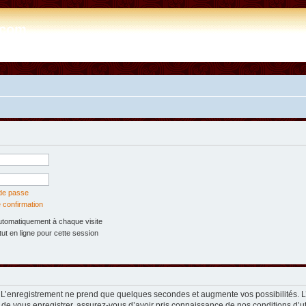
e.com
 de passe
 confirmation
tomatiquement à chaque visite
t en ligne pour cette session
. L’enregistrement ne prend que quelques secondes et augmente vos possibilités. 
 de vous enregistrer, assurez-vous d’avoir pris connaissance de nos conditions d’util