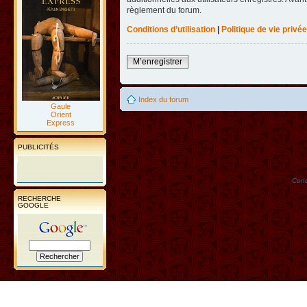
règlement du forum.
Conditions d’utilisation
|
Politique de vie privée
M’enregistrer
Index du forum
Gaule
Orient
Express
PUBLICITÉS
Conc
RECHERCHE
GOOGLE