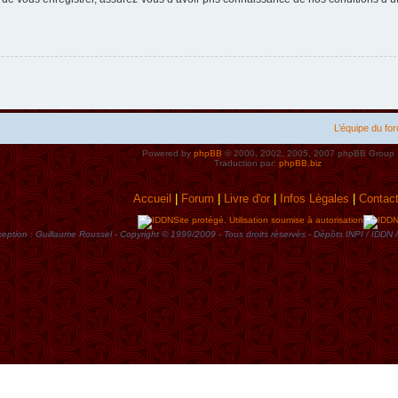
L’équipe du fo
Powered by
phpBB
© 2000, 2002, 2005, 2007 phpBB Group
Traduction par:
phpBB.biz
Accueil
|
Forum
|
Livre d'or
|
Infos Lègales
|
Contac
Site protégé. Utilisation soumise à autorisation
eption : Guillaume Roussel - Copyright © 1999/2009 - Tous droits rèservès - Dèpôts INPI / ID