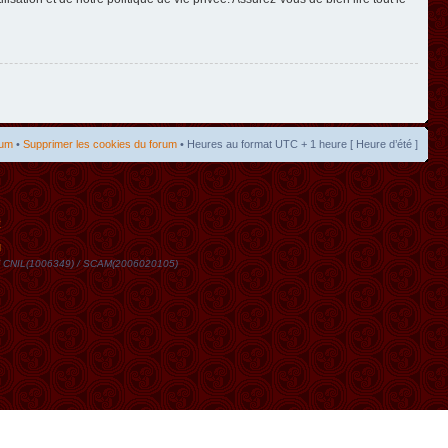
rum
•
Supprimer les cookies du forum
• Heures au format UTC + 1 heure [ Heure d’été ]
t
DN / CNIL(1006349) / SCAM(2006020105)