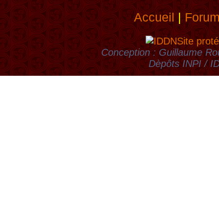
Accueil
|
Foru
Site proté
Conception : Guillaume Rou
Dèpôts INPI / 