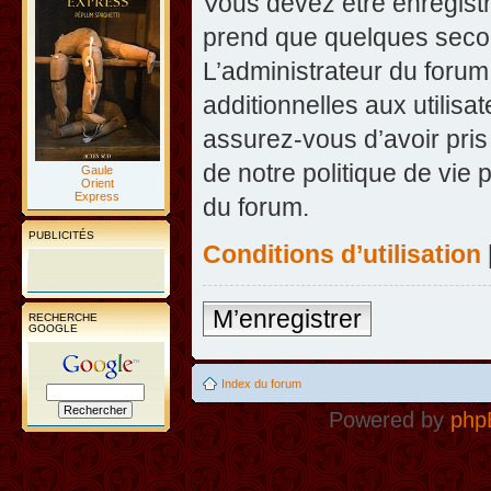
Vous devez être enregist
prend que quelques secon
L’administrateur du foru
additionnelles aux utilisa
assurez-vous d’avoir pris
de notre politique de vie 
Gaule
Orient
Express
du forum.
PUBLICITÉS
Conditions d’utilisation
M’enregistrer
RECHERCHE
GOOGLE
Index du forum
Powered by
php