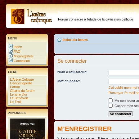
http://forum.arbre-celtiqu
Forum consacré à l'étude de la civilisation celtique
MENU
Index du forum
Index
FAQ
M’enregistrer
Se connecter
Connexion
LIENS
Nom d’utilisateur:
L'Arbre Celtique
Mot de passe:
L'encyclopédie
Forum
J’ai oublié mon mot
Charte du forum
Renvoyer l’e-mail de
Le livre d'or
Le Bénévole
Me connecter au
Le Troll
Cacher mon statu
ANNONCES
M’ENREGISTRER