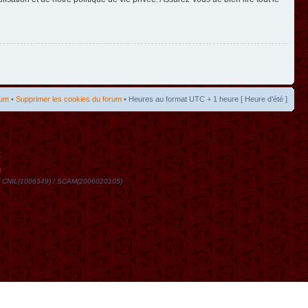
rum
•
Supprimer les cookies du forum
• Heures au format UTC + 1 heure [ Heure d’été ]
t
DN / CNIL(1006349) / SCAM(2006020105)