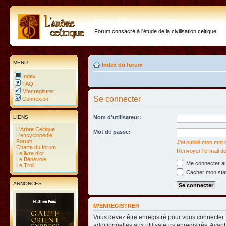
http://forum.arbre-celtiqu
Forum consacré à l'étude de la civilisation celtique
MENU
Index du forum
Index
FAQ
M’enregistrer
Se connecter
Connexion
LIENS
Nom d’utilisateur:
L'Arbre Celtique
Mot de passe:
L'encyclopédie
Forum
J’ai oublié mon mot
Charte du forum
Renvoyer l’e-mail de
Le livre d'or
Le Bénévole
Me connecter au
Le Troll
Cacher mon statu
ANNONCES
M’ENREGISTRER
Vous devez être enregistré pour vous connecter
additionnelles aux utilisateurs enregistrés. Avant