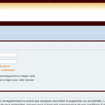
e.com
 de passe
 confirmation
tomatiquement à chaque visite
t en ligne pour cette session
. L’enregistrement ne prend que quelques secondes et augmente vos possibilités. 
 de vous enregistrer, assurez-vous d’avoir pris connaissance de nos conditions d’util