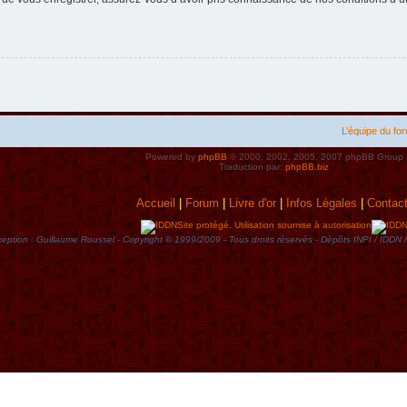
L’équipe du fo
Powered by
phpBB
© 2000, 2002, 2005, 2007 phpBB Group
Traduction par:
phpBB.biz
Accueil
|
Forum
|
Livre d'or
|
Infos Lègales
|
Contac
Site protégé. Utilisation soumise à autorisation
eption : Guillaume Roussel - Copyright © 1999/2009 - Tous droits rèservès - Dèpôts INPI / ID