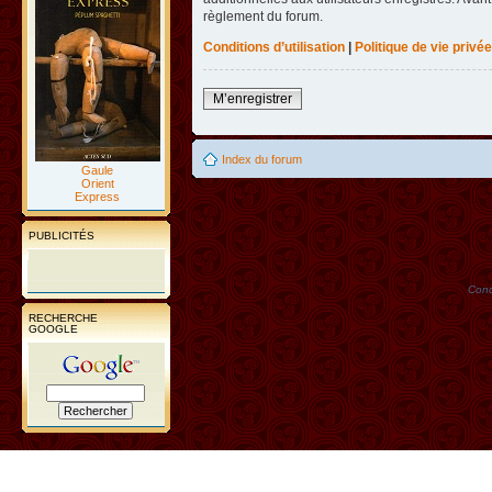
règlement du forum.
Conditions d’utilisation
|
Politique de vie privée
M’enregistrer
Index du forum
Gaule
Orient
Express
PUBLICITÉS
Conc
RECHERCHE
GOOGLE